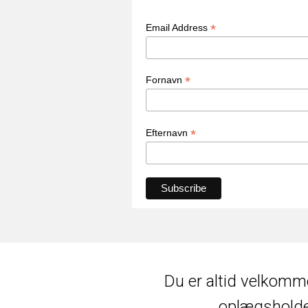
*
Email Address
*
Fornavn
*
Efternavn
Du er altid velkomme
oplægsholder