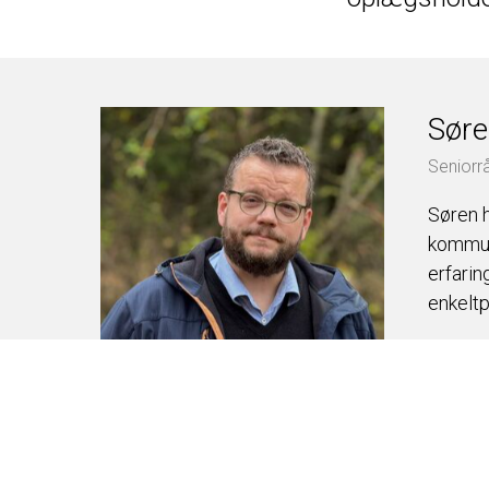
Søre
Seniorr
Søren h
kommuni
erfarin
enkelt
Linked
Jaco