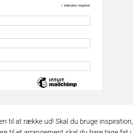
*
indicates required
n til at række ud! Skal du bruge inspiration, 
e til et arrangement skal du bare tage fat i