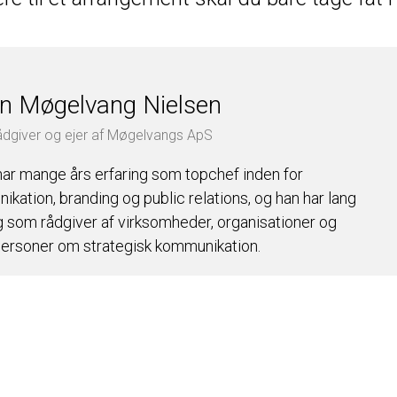
n Møgelvang Nielsen
ådgiver og ejer af Møgelvangs ApS
ar mange års erfaring som topchef inden for
kation, branding og public relations, og han har lang
g som rådgiver af virksomheder, organisationer og
personer om strategisk kommunikation.
In I soren@mogelvangs.dk I +45 23 32 82 74
b Teilmann Andersen